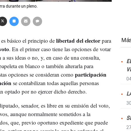
rra durante un pleno.
libertad del elector
es básico el principio de
para
Más
voto
. En el primer caso tiene las opciones de votar
n a sus ideas o no, y, en caso de una consulta,
E
 papeleta en blanco o también alterarla para
V
participación
stas opciones se consideran como
04
nción
se contabilizan todas aquellas personas
n optado por no ejercer dicho derecho.
L
30
diputado, senador, es libre en su emisión del voto,
tivos, aunque normalmente sometidos a la
S
tidos, que, previo oportuno expediente que puede
27
ón, actúan por no seguir lo que ha ordenado el