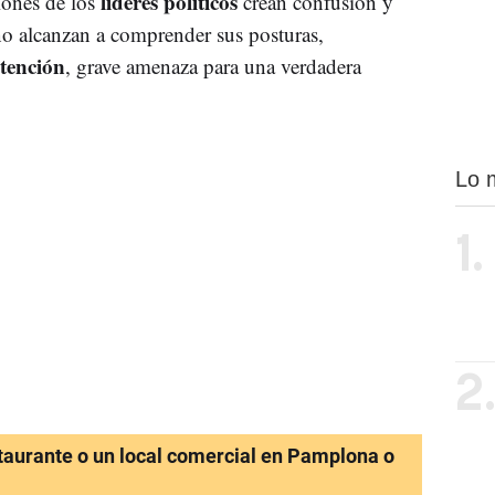
líderes políticos
iones de los
crean confusión y
no alcanzan a comprender sus posturas,
tención
, grave amenaza para una verdadera
Lo 
1.
2
staurante o un local comercial en Pamplona o