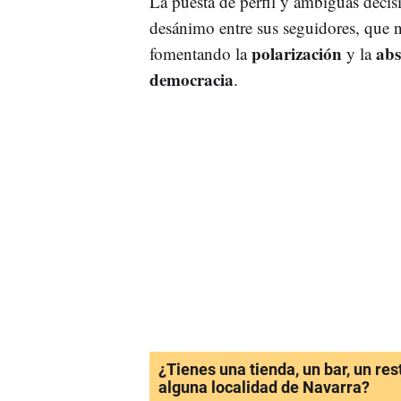
La puesta de perfil y ambiguas decis
desánimo entre sus seguidores, que 
polarización
abs
fomentando la
y la
democracia
.
¿Tienes una tienda, un bar, un re
alguna localidad de Navarra?