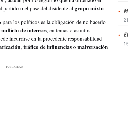
grupo mixto
l partido o el pase del disidente al
.
M
21
o
para los políticos es la obligación de no hacerlo
conflicto de intereses
, en temas o asuntos
E
uede incurrirse en la procedente responsabilidad
15
aricación
tráfico de influencias
malversación
,
o