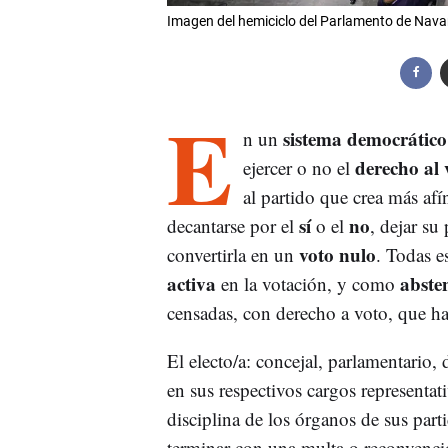
Imagen del hemiciclo del Parlamento de Nava
E
sistema democrático
n un
derecho al 
ejercer o no el
al partido que crea más afí
sí
no
decantarse por el
o el
, dejar su
voto nulo
convertirla en un
. Todas e
activa
abste
en la votación, y como
censadas, con derecho a voto, que ha
El electo/a: concejal, parlamentario, 
en sus respectivos cargos representa
disciplina de los órganos de sus par
terminar con una multa o reconvenci