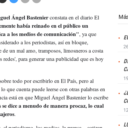
guel Ángel Bastenier
constata en el diario El
Más
mente había reinado en el público un
ica a los medios de comunicación"
, ya que
E
iderado a los periodistas, así en bloque,
26
e de un mal amo, tramposos, limosneros a costa
as redes', para generar una publicidad que es hoy
D
C
19
 sobre todo por escribirlo en El País, pero al
o que cuenta puede leerse con otras palabras en
¿
rencia está en que Miguel Ángel Bastenier lo escribe
C
es se dice a menudo de manera procaz, lo cual
12
sajeros
.
L
, el periodismo, los medios, la prensa... cotizan -