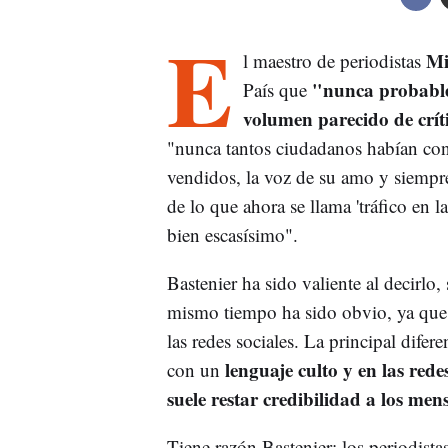
E
Mi
l maestro de periodistas
"nunca probable
País que
volumen parecido de crít
"nunca tantos ciudadanos habían cons
vendidos, la voz de su amo y siempr
de lo que ahora se llama 'tráfico en l
bien escasísimo".
Bastenier ha sido valiente al decirlo,
mismo tiempo ha sido obvio, ya que l
las redes sociales. La principal dife
lenguaje culto y en las red
con un
suele restar credibilidad a los men
Tiene razón Bastenier: los periodistas