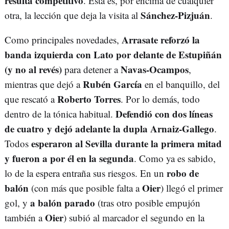
resulta competitivo
. Esta es, por encima de cualquier
Sánchez-Pizjuán
otra, la lección que deja la visita al
.
Arrasate reforzó la
Como principales novedades,
banda izquierda con Lato por delante de Estupiñán
(y no al revés)
Navas-Ocampos
para detener a
,
Rubén García
mientras que dejó a
en el banquillo, del
Roberto Torres
que rescató a
. Por lo demás, todo
Defendió con dos líneas
dentro de la tónica habitual.
de cuatro y dejó adelante la dupla Arnaiz-Gallego
.
esperaron al Sevilla durante la primera mitad
Todos
y fueron a por él en la segunda
. Como ya es sabido,
robo de
lo de la espera entraña sus riesgos. En un
balón
Oier
(con más que posible falta a
) llegó el primer
a balón parado
gol, y
(tras otro posible empujón
Oier
también a
) subió al marcador el segundo en la