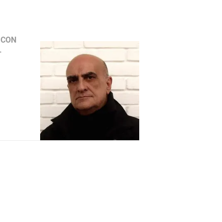
 CON
L