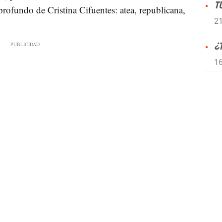
T
 profundo de Cristina Cifuentes: atea, republicana,
21
¿
16