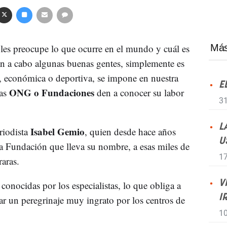
 les preocupe lo que ocurre en el mundo y cuál es
Más
van a cabo algunas buenas gentes, simplemente es
a, económica o deportiva, se impone en nuestra
E
ONG o Fundaciones
nas
den a conocer su labor
31
L
Isabel Gemio
riodista
, quien desde hace años
U
 la Fundación que lleva su nombre, a esas miles de
17
aras.
V
 conocidas por los especialistas, lo que obliga a
I
izar un peregrinaje muy ingrato por los centros de
10