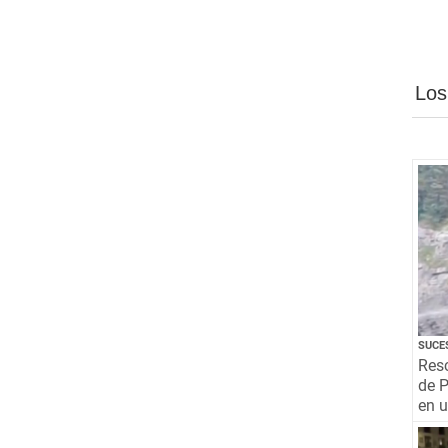
Los
SUCE
Resc
de P
en 