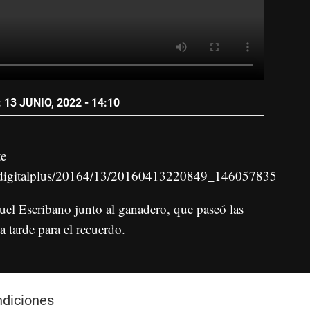
13 JUNIO, 2022 - 14:10
te
topdigitalplus/20164/13/20160413220849_1460578351_vi
el Escribano junto al ganadero, que paseó las
a tarde para el recuerdo.
ndiciones