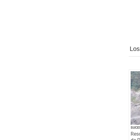
Los
SUCE
Resc