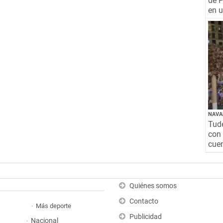
de P
en 
NAVA
Tude
con 
cuen
Quiénes somos
Contacto
Más deporte
Publicidad
Nacional