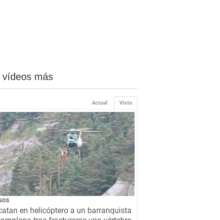
 vídeos más
Actual
Visto
SOS
atan en helicóptero a un barranquista