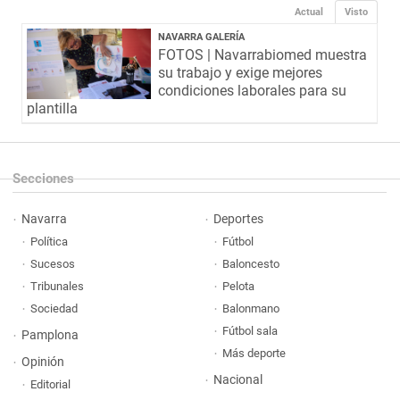
Actual
Visto
NAVARRA GALERÍA
FOTOS | Navarrabiomed muestra
su trabajo y exige mejores
condiciones laborales para su
plantilla
Secciones
Navarra
Deportes
Política
Fútbol
Sucesos
Baloncesto
Tribunales
Pelota
Sociedad
Balonmano
Fútbol sala
Pamplona
Más deporte
Opinión
Nacional
Editorial