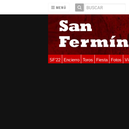
MENÚ
SF'22
Encierro
Toros
Fiesta
Fotos
Ví