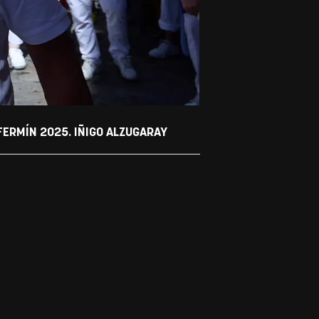
FERMÍN 2025. IÑIGO ALZUGARAY