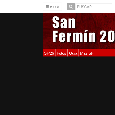
MENÚ
SF'26
Fotos
Guía
Más SF