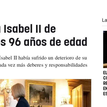
La
 Isabel II de
los 96 años de edad
Isabel II había sufrido un deterioro de su
 cada vez más deberes y responsabilidades
E
C
R
E
E