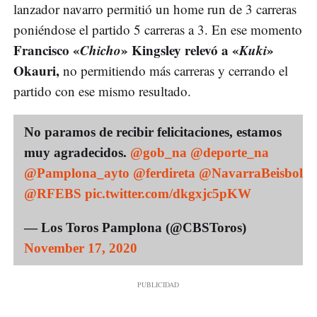
lanzador navarro permitió un home run de 3 carreras
poniéndose el partido 5 carreras a 3. En ese momento
Francisco «
Chicho
» Kingsley relevó a «
Kuki
»
Okauri,
no permitiendo más carreras y cerrando el
partido con ese mismo resultado.
No paramos de recibir felicitaciones, estamos
muy agradecidos.
@gob_na
@deporte_na
@Pamplona_ayto
@ferdireta
@NavarraBeisbol
@RFEBS
pic.twitter.com/dkgxjc5pKW
— Los Toros Pamplona (@CBSToros)
November 17, 2020