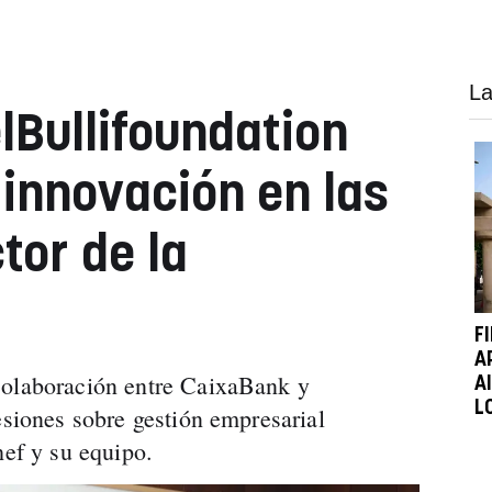
La
lBullifoundation
 innovación en las
tor de la
F
A
colaboración entre CaixaBank y
A
L
esiones sobre gestión empresarial
hef y su equipo.