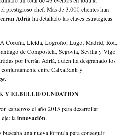
dinado un total de 46 eventos en toda la
el prestigioso chef. Más de 3.000 clientes han
erran Adrià
ha detallado las claves estratégicas
 A Coruña, Lleida, Logroño, Lugo, Madrid, Roa,
Santiago de Compostela, Segovia, Sevilla y Vigo
rtidas por Ferrán Adrià, quien ha desgranado los
da conjuntamente entre CaixaBank y
ge
.
K Y ELBULLIFOUNDATION
on esfuerzos el año 2015 para desarrollar
innovación
eje: la
.
 buscaba una nueva fórmula para conseguir