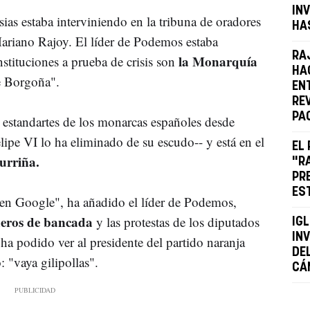
IN
ias estaba interviniendo en la tribuna de oradores
HA
Mariano Rajoy. El líder de Podemos estaba
RA
la Monarquía
nstituciones a prueba de crisis son
HAC
de Borgoña".
EN
RE
PA
s estandartes de los monarcas españoles desde
lipe VI lo ha eliminado de su escudo-- y está en el
EL
urriña.
"R
PR
ES
 en Google", ha añadido el líder de Podemos,
ñeros de bancada
y las protestas de los diputados
IGL
IN
a podido ver al presidente del partido naranja
DE
 "vaya gilipollas".
CÁ