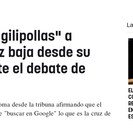
La
gilipollas" a
oz baja desde su
e el debate de
E
C
oma desde la tribuna afirmando que el
R
E
e "buscar en Google" lo que es la cruz de
E