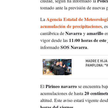
Polic
ciudad, según ha informado la
tomado ante la previsión de nuevas p
Agencia Estatal de Meteorolo
La
acumulación de precipitaciones
, e
Navarra
amarillo
cantábrica de
y
en
11:00 horas de este 
vigor desde las
SOS Navarra
informado
.
MADRE E HIJA
PAMPLONA: "H
Pirineo navarro
El
se encuentra baj
20 centímet
acumulaciones de hasta
altitud. Este aviso estará vigente des
horas del viernes
.