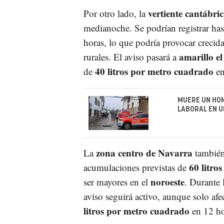
vertiente cantábri
Por otro lado, la
medianoche. Se podrían registrar ha
horas, lo que podría provocar crecid
amarillo el
rurales. El aviso pasará a
40 litros por metro cuadrado
de
en
MUERE UN HOM
LABORAL EN U
zona centro de Navarra
La
también
60 litro
acumulaciones previstas de
noroeste
ser mayores en el
. Durante 
aviso seguirá activo, aunque solo afe
litros por metro cuadrado
en 12 ho