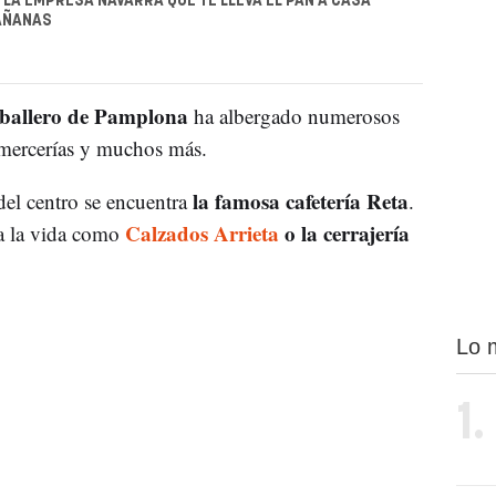
, LA EMPRESA NAVARRA QUE TE LLEVA EL PAN A CASA
AÑANAS
aballero de Pamplona
ha albergado numerosos
, mercerías y muchos más.
la famosa cafetería Reta
del centro se encuentra
.
Calzados Arrieta
o la cerrajería
a la vida como
Lo 
1.