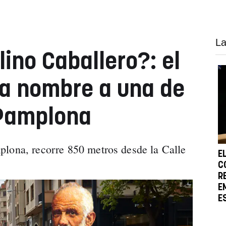
La
ino Caballero?: el
a nombre a una de
 Pamplona
plona, recorre 850 metros desde la Calle
E
C
R
E
E