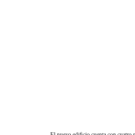
El nuevo edificio cuenta con cuatro p