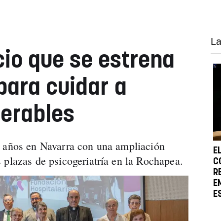
La
cio que se estrena
ara cuidar a
erables
5 años en Navarra con una ampliación
E
 plazas de psicogeriatría en la Rochapea.
C
R
E
E