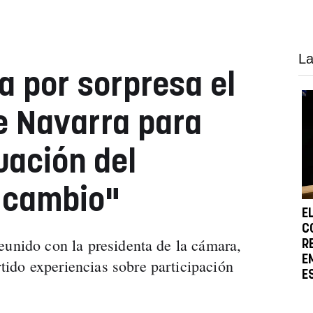
La
a por sorpresa el
e Navarra para
uación del
 cambio"
E
C
eunido con la presidenta de la cámara,
R
E
ido experiencias sobre participación
E