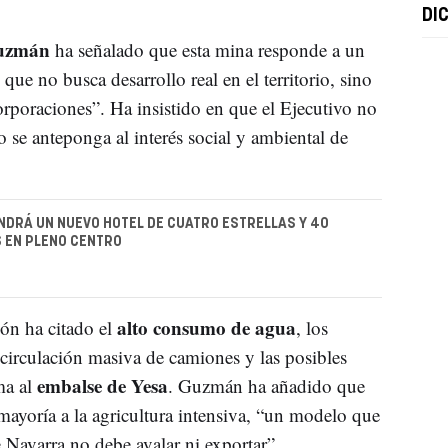
DI
uzmán
ha señalado que esta mina responde a un
que no busca desarrollo real en el territorio, sino
orporaciones”. Ha insistido en que el Ejecutivo no
o se anteponga al interés social y ambiental de
DRÁ UN NUEVO HOTEL DE CUATRO ESTRELLAS Y 40
 EN PLENO CENTRO
alto consumo de agua
ión ha citado el
, los
 circulación masiva de camiones y las posibles
embalse de Yesa
ma al
. Guzmán ha añadido que
u mayoría a la agricultura intensiva, “un modelo que
 Navarra no debe avalar ni exportar”.