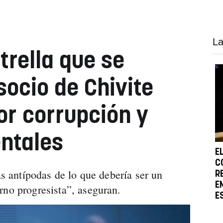
La
trella que se
socio de Chivite
or corrupción y
ntales
E
C
las antípodas de lo que debería ser un
R
E
rno progresista”, aseguran.
E