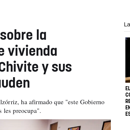
La
sobre la
e vivienda
Chivite y sus
auden
E
C
zórriz, ha afirmado que "este Gobierno
R
E
os les preocupa".
E