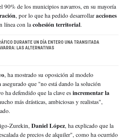
l 90% de los municipios navarros, en su mayoría
ración
acciones
, por lo que ha pedido desarrollar
cohesión territorial
en línea con la
.
RÁFICO DURANTE UN DÍA ENTERO UNA TRANSITADA
AVARRA: LAS ALTERNATIVAS
yo
, ha mostrado su oposición al modelo
a asegurado que "no está dando la solución
incrementar la
o ha defendido que la clave es
cho más drásticas, ambiciosas y realistas",
cado.
Daniel López
tigo-Zurekin,
, ha explicado que la
a escalada de precios de alquiler", como ha ocurrido