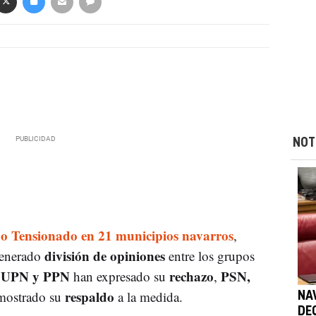
NOT
o Tensionado en 21 municipios navarros
,
división de opiniones
generado
entre los grupos
UPN y PPN
rechazo
PSN,
s
han expresado su
,
respaldo
mostrado su
a la medida.
NA
DE