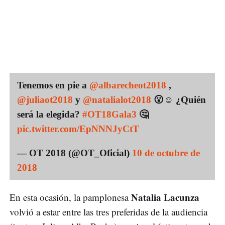
Tenemos en pie a
@albarecheot2018
,
@juliaot2018
y
@natalialot2018
😮☺️ ¿Quién
será la elegida?
#OT18Gala3
🤔
pic.twitter.com/EpNNNJyCtT
— OT 2018 (@OT_Oficial)
10 de octubre de
2018
Natalia Lacunza
En esta ocasión, la pamplonesa
volvió a estar entre las tres preferidas de la audiencia