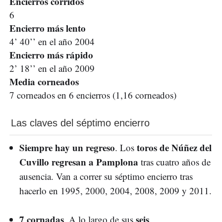
Encierros corridos
6
Encierro más lento
4’ 40’’ en el año 2004
Encierro más rápido
2’ 18’’ en el año 2009
Media corneados
7 corneados en 6 encierros (1,16 corneados)
Las claves del séptimo encierro
Siempre hay un regreso
toros de Núñez del
. Los
Cuvillo regresan a Pamplona
tras cuatro años de
ausencia. Van a correr su séptimo encierro tras
hacerlo en 1995, 2000, 2004, 2008, 2009 y 2011.
7 cornadas
seis
. A lo largo de sus