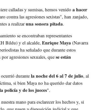
a hacer
uiere calladas y sumisas, hemos venido
aro contra las agresiones sexistas", han zanjado,
una sonora pitada
tes a realizar
.
mamiento se encontraban representantes
Enrique Maya
H Bildu) y el alcalde,
(Navarra
periodistas ha señalado que durante estos
se están
 por agresiones sexuales, que
la noche del 6 al 7 de julio
 ocurrió durante
, al
víctima, si bien Maya no ha querido dar datos
a policía y de los jueces
".
nuestra mano para esclarecer los hechos y, si
do, que pasen a disposición judicial y que