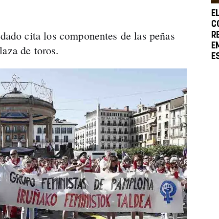
E
C
n dado cita los componentes de las peñas
R
E
laza de toros.
E