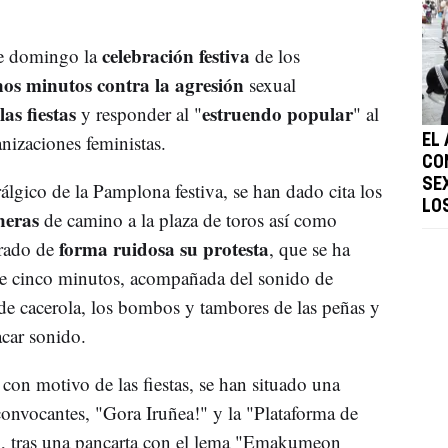
celebración festiva
te domingo la
de los
os minutos contra la agresión
sexual
as fiestas
estruendo popular
y responder al "
" al
nizaciones feministas.
EL
CO
SE
rálgico de la Pamplona festiva, se han dado cita los
LO
neras
de camino a la plaza de toros así como
forma ruidosa su protesta
rado de
, que se ha
de cinco minutos, acompañada del sonido de
 de cacerola, los bombos y tambores de las peñas y
acar sonido.
con motivo de las fiestas, se han situado una
convocantes, "Gora Iruñea!" y la "Plataforma de
", tras una pancarta con el lema "Emakumeon