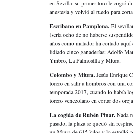
en Sevilla: su primer toro le cogió d
anestesia y volvió al ruedo para cort
Escribano en Pamplona.
El sevilla
(sería ocho de no haberse suspendid
años como matador ha cortado aquí 4 
lidiado cinco ganaderías: Adolfo Ma
Ymbro, La Palmosilla y Miura.
Colombo y Miura.
Jesús Enrique Co
torero en salir a hombros con una cor
temporada 2017, cuando lo había log
torero venezolano en cortar dos oreja
La cogida de Rubén Pinar.
Nada má
pasado, la plaza se quedó sin respir
un Miura de 615 kilos y lo estrelló 