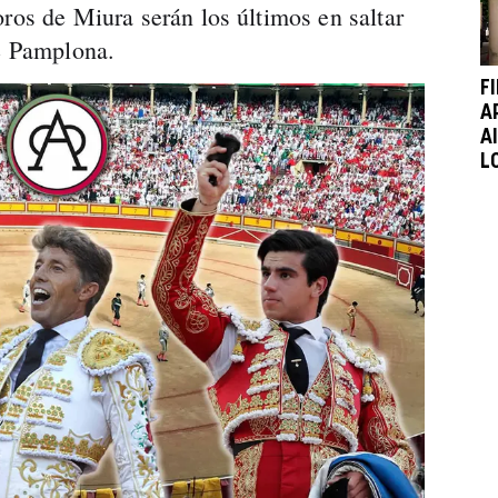
ros de Miura serán los últimos en saltar
de Pamplona.
F
A
A
L