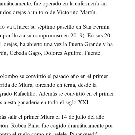
ramáticamente, fue operado en la enfermería sin
ar dos orejas a un toro de Victorino Martín.
no va a hacer su séptimo paseíllo en San Fermín
o por lluvia su compromiso en 2019). En sus 20
orejas, ha abierto una vez la Puerta Grande y ha
rtín, Cebada Gago, Dolores Aguirre, Fuente
lombo se convirtió el pasado año en el primer
rida de Miura, toreando en terna, desde la
rado Rafaelillo. Además se convirtió en el primer
s a esta ganadería en todo el siglo XXI.
s salir el primer Miura el 14 de julio del año
ación: Rubén Pinar fue cogido dramáticamente por
contra el suelo como un pelele. Pinar quedó