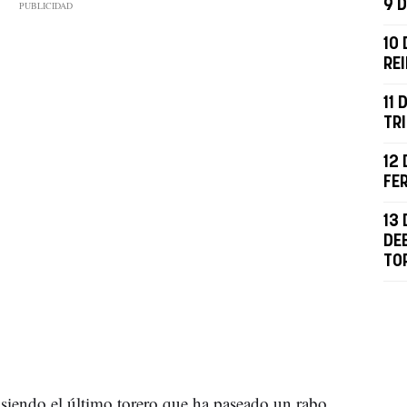
9 D
10 
RE
11 
TR
12 
FE
13 
DE
TO
 siendo el último torero que ha paseado un rabo