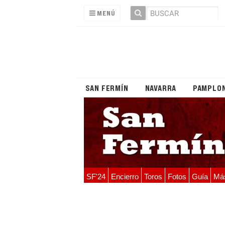
MENÚ
SAN FERMÍN
NAVARRA
PAMPLO
SF'24
Encierro
Toros
Fotos
Guía
Má