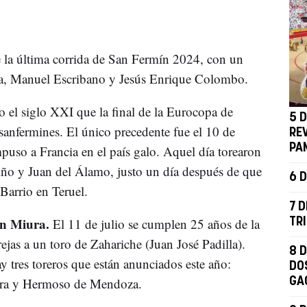
e la última corrida de San Fermín 2024, con un
ra, Manuel Escribano y Jesús Enrique Colombo.
o el siglo XXI que la final de la Eurocopa de
5 D
 sanfermines. El único precedente fue el 10 de
RE
PA
puso a Francia en el país galo. Aquel día torearon
ño y Juan del Álamo, justo un día después de que
6 D
Barrio en Teruel.
7 D
 un Miura.
El 11 de julio se cumplen 25 años de la
TR
ejas a un toro de Zahariche (Juan José Padilla).
8 D
y tres toreros que están anunciados este año:
DO
era y Hermoso de Mendoza.
GA