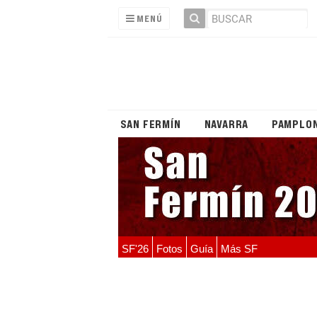
MENÚ
SAN FERMÍN
NAVARRA
PAMPLO
SF'26
Fotos
Guía
Más SF