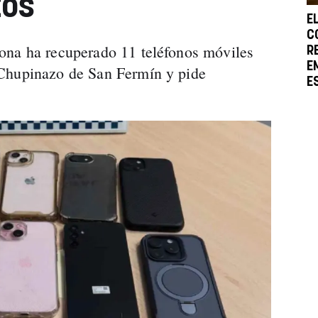
tos
E
C
ona ha recuperado 11 teléfonos móviles
R
E
Chupinazo de San Fermín y pide
E