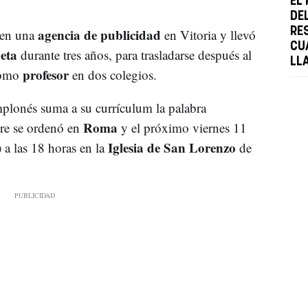
EL
DEL
agencia de publicidad
RE
 en una
en Vitoria y llevó
CU
ueta
durante tres años, para trasladarse después al
LL
profesor
como
en dos colegios.
mplonés suma a su currículum la palabra
Roma
bre se ordenó en
y el próximo viernes 11
Iglesia de San Lorenzo
 a las 18 horas en la
de