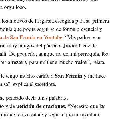
ra orgulloso.
 los motivos de la iglesia escogida para su primera
emonia que podrá seguirse de forma presencial y
lla de San Fermín en Youtube
. “Mis padres van
Javier Leoz
 son muy amigos del párroco,
, le
allí. De pequeño, aunque no era mi parroquia, iba
rezar
valor
res a
y para mí tiene mucho
”, relata.
o
San Fermín
le tengo mucho cariño a
y me hace
sa”, explica el sacerdote.
iene pensado decir unas palabras,
to
petición de oraciones
y de
. “Necesito que las
porque lo necesitaré y seguro que me ayudará