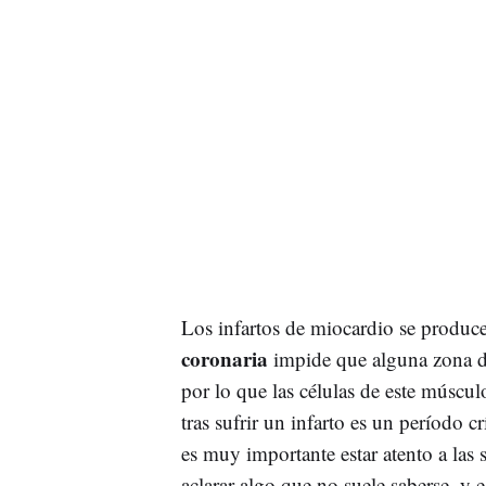
Los infartos de miocardio se produc
coronaria
impide que alguna zona de
por lo que las células de este múscu
tras sufrir un infarto es un período cr
es muy importante estar atento a las s
aclarar algo que no suele saberse, y 