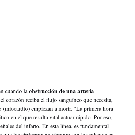
obstrucción de una arteria
en cuando la
l corazón reciba el flujo sanguíneo que necesita,
lo (miocardio) empiezan a morir. “La primera hora
ítico en el que resulta vital actuar rápido. Por eso,
eñales del infarto. En esta línea, es fundamental
síntomas
es que los
no siempre son los mismos en