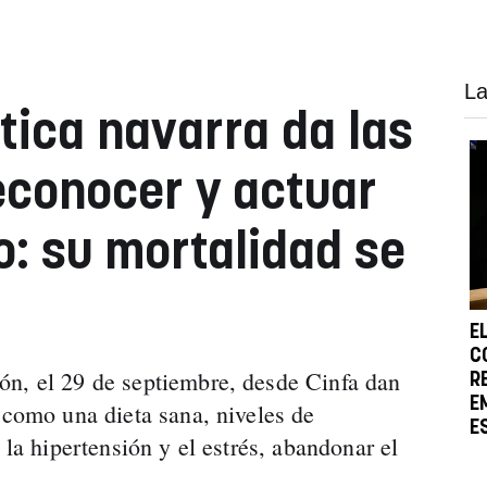
La
ica navarra da las
econocer y actuar
o: su mortalidad se
E
C
ón, el 29 de septiembre, desde Cinfa dan
R
E
 como una dieta sana, niveles de
E
 la hipertensión y el estrés, abandonar el