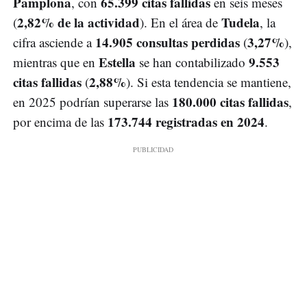
Pamplona
65.399 citas fallidas
, con
en seis meses
2,82% de la actividad
Tudela
(
). En el área de
, la
14.905 consultas perdidas
3,27%
cifra asciende a
(
),
Estella
9.553
mientras que en
se han contabilizado
citas fallidas
2,88%
(
). Si esta tendencia se mantiene,
180.000 citas fallidas
en 2025 podrían superarse las
,
173.744 registradas en 2024
por encima de las
.