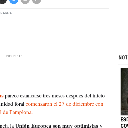
AVARRA
NOT
us
parece estancarse tres meses después del inicio
unidad foral
comenzaron el 27 de diciembre con
gel de Pamplona.
ES
Unión Europea son muy optimistas
neja la
y
COV