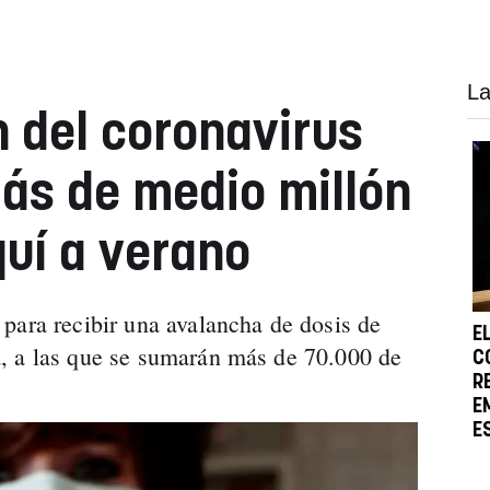
La
 del coronavirus
ás de medio millón
quí a verano
para recibir una avalancha de dosis de
E
, a las que se sumarán más de 70.000 de
C
R
E
E