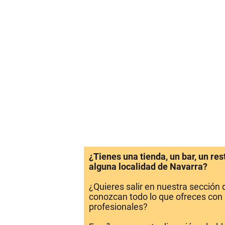
¿Tienes una tienda, un bar, un re
alguna localidad de Navarra?
¿Quieres salir en nuestra sección
conozcan todo lo que ofreces con 
profesionales?