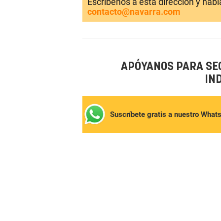
Escríbenos a esta dirección y hab
contacto@navarra.com
APÓYANOS PARA SE
IN
Suscríbete gratis a nuestro What