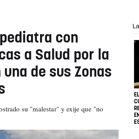
La
 pediatra con
icas a Salud por la
 una de sus Zonas
s
E
C
ostrado su "malestar" y exije que "no
R
E
E