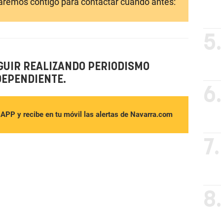
laremos contigo para contactar cuando antes:
5
GUIR REALIZANDO PERIODISMO
DEPENDIENTE.
6
sAPP y recibe en tu móvil las alertas de Navarra.com
7.
8