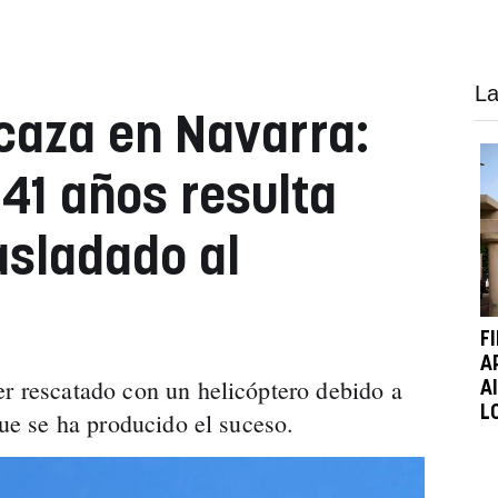
La
caza en Navarra:
41 años resulta
asladado al
F
A
er rescatado con un helicóptero debido a
A
L
 que se ha producido el suceso.