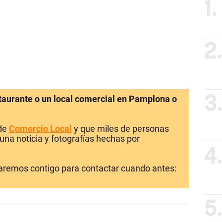
1.
2
staurante o un local comercial en Pamplona o
3
 de
Comercio Local
y que miles de personas
una noticia y fotografías hechas por
4
laremos contigo para contactar cuando antes:
5