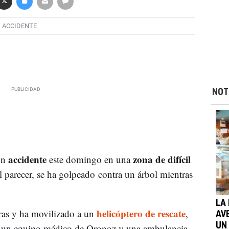
ACCIDENTE
NOT
accidente
zona de difícil
un
este domingo en una
 parecer, se ha golpeado contra un árbol mientras
LA
helicóptero de rescate
oras y ha movilizado a un
,
AV
UN
, un equipo médico de Oronoz y una ambulancia