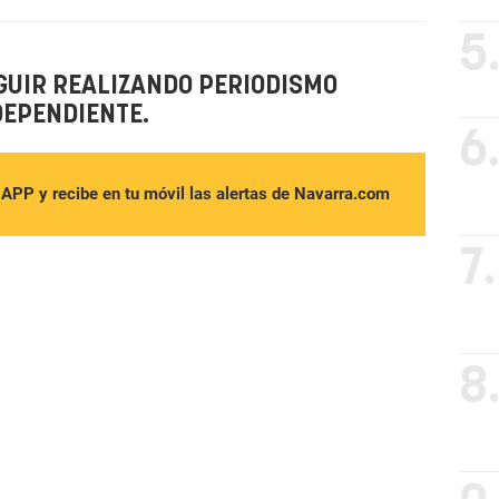
5
GUIR REALIZANDO PERIODISMO
DEPENDIENTE.
6
sAPP y recibe en tu móvil las alertas de Navarra.com
7.
8