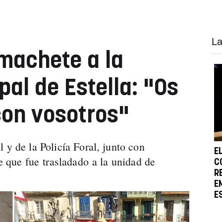
La
machete a la
pal de Estella: "Os
con vosotros"
 y de la Policía Foral, junto con
E
te que fue trasladado a la unidad de
C
R
E
E