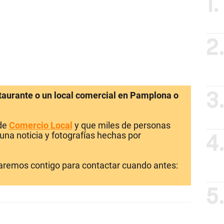
1.
2
staurante o un local comercial en Pamplona o
3
 de
Comercio Local
y que miles de personas
una noticia y fotografías hechas por
4
laremos contigo para contactar cuando antes:
5