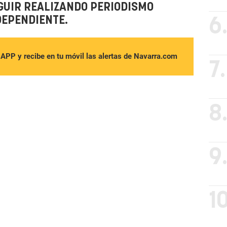
GUIR REALIZANDO PERIODISMO
DEPENDIENTE.
6
sAPP y recibe en tu móvil las alertas de Navarra.com
7.
8
9
10