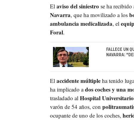
aviso del siniestro
El
se ha recibido 
Navarra
b
, que ha movilizado a los
ambulancia medicalizada
equip
, el
Foral
.
FALLECE UN Q
NAVARRA: "DE
accidente múltiple
El
ha tenido luga
dos coches y una mo
ha implicado a
Hospital Universitar
trasladado al
politraumati
varón de 54 años, con
heri
ocupante de uno de los coches,