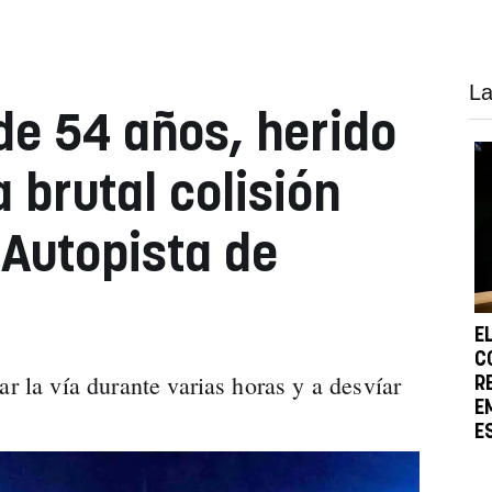
La
de 54 años, herido
 brutal colisión
 Autopista de
E
C
ar la vía durante varias horas y a desvíar
R
E
E