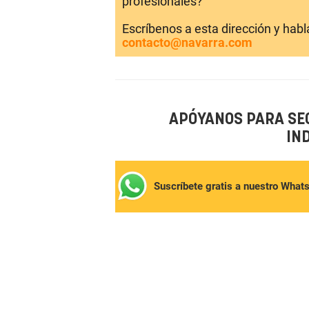
profesionales?
Escríbenos a esta dirección y hab
contacto@navarra.com
APÓYANOS PARA SE
IN
Suscríbete gratis a nuestro What