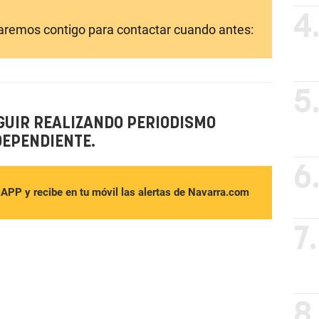
4
laremos contigo para contactar cuando antes:
5
GUIR REALIZANDO PERIODISMO
DEPENDIENTE.
6
sAPP y recibe en tu móvil las alertas de Navarra.com
7.
8