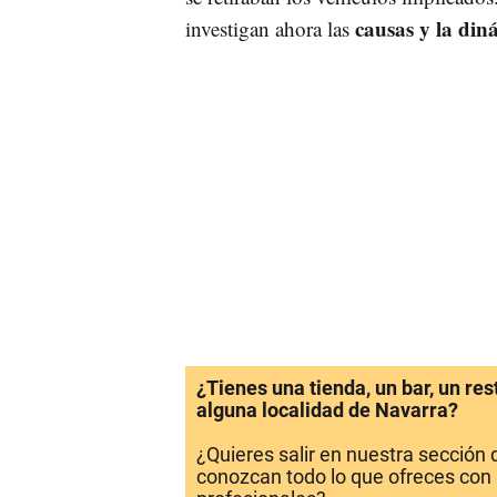
causas y la din
investigan ahora las
¿Tienes una tienda, un bar, un re
alguna localidad de Navarra?
¿Quieres salir en nuestra sección
conozcan todo lo que ofreces con 