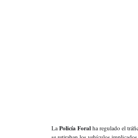
Policía Foral
La
ha regulado el tráf
se retiraban los vehículos implicado