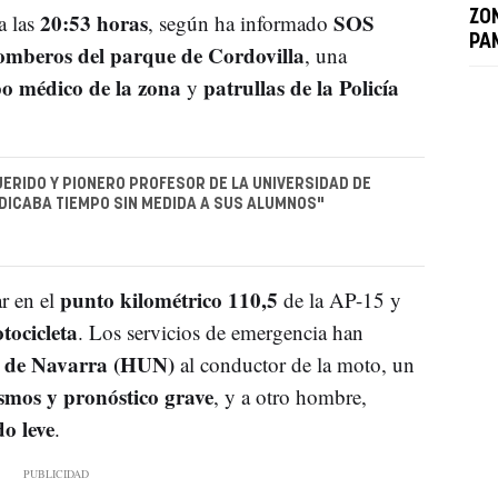
20:53 horas
SOS
ZO
a las
, según ha informado
PA
omberos del parque de Cordovilla
, una
o médico de la zona
patrullas de la Policía
y
UERIDO Y PIONERO PROFESOR DE LA UNIVERSIDAD DE
DICABA TIEMPO SIN MEDIDA A SUS ALUMNOS"
punto kilométrico 110,5
r en el
de la AP-15 y
tocicleta
. Los servicios de emergencia han
io de Navarra (HUN)
al conductor de la moto, un
smos y pronóstico grave
, y a otro hombre,
do leve
.