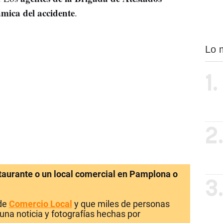
ámica del accidente
.
Lo 
1.
2
staurante o un local comercial en Pamplona o
3
 de
Comercio Local
y que miles de personas
una noticia y fotografías hechas por