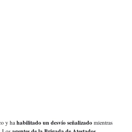
habilitado un desvío señalizado
ico y ha
mientras
agentes de la Brigada de Atestados
s. Los