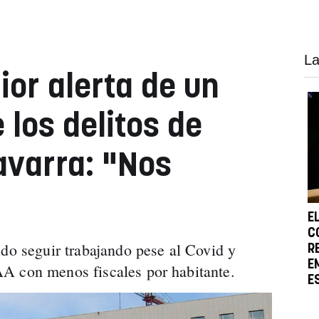
La
rior alerta de un
 los delitos de
avarra: "Nos
E
C
ido seguir trabajando pese al Covid y
R
E
A con menos fiscales por habitante.
E