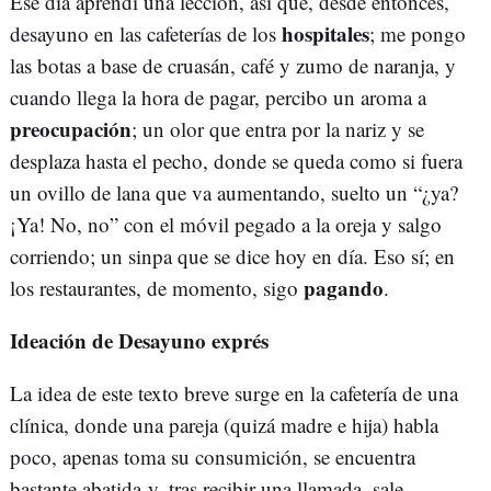
Ese día aprendí una lección, así que, desde entonces,
hospitales
desayuno en las cafeterías de los
; me pongo
las botas a base de cruasán, café y zumo de naranja, y
cuando llega la hora de pagar, percibo un aroma a
preocupación
; un olor que entra por la nariz y se
desplaza hasta el pecho, donde se queda como si fuera
un ovillo de lana que va aumentando, suelto un “¿ya?
¡Ya! No, no” con el móvil pegado a la oreja y salgo
corriendo; un sinpa que se dice hoy en día. Eso sí; en
pagando
los restaurantes, de momento, sigo
.
Ideación de Desayuno exprés
La idea de este texto breve surge en la cafetería de una
clínica, donde una pareja (quizá madre e hija) habla
poco, apenas toma su consumición, se encuentra
bastante abatida y, tras recibir una llamada, sale