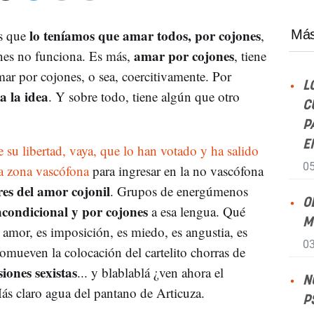
lo teníamos que amar todos, por cojones
s que
,
Más
amar por cojones
ones no funciona. Es más,
, tiene
amar por cojones, o sea, coercitivamente. Por
L
a la idea
. Y sobre todo, tiene algún que otro
C
P
E
 su libertad, vaya, que lo han votado y ha salido
05
la zona vascófona
para ingresar en la no vascófona
es del amor cojonil
. Grupos de energúmenos
O
condicional y por cojones
a esa lengua. Qué
M
s amor, es imposición, es miedo, es angustia, es
03
mueven la colocación del cartelito chorras de
iones sexistas
... y blablablá ¿ven ahora el
N
Más claro agua del pantano de Articuza.
P