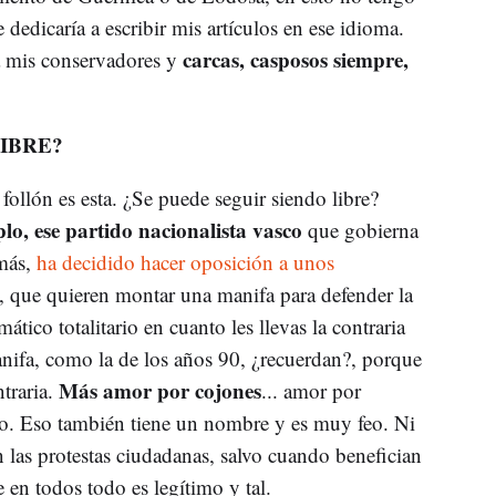
 dedicaría a escribir mis artículos en ese idioma.
carcas, casposos siempre,
 a mis conservadores y
LIBRE?
 follón es esta. ¿Se puede seguir siendo libre?
o, ese partido nacionalista vasco
que gobierna
 más,
ha decidido hacer oposición a unos
, que quieren montar una manifa para defender la
ático totalitario en cuanto les llevas la contraria
ifa, como la de los años 90, ¿recuerdan?, porque
Más amor por cojones
ntraria.
... amor por
no. Eso también tiene un nombre y es muy feo. Ni
an las protestas ciudadanas, salvo cuando benefician
en todos todo es legítimo y tal.