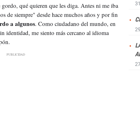
31
gordo, qué quieren que les diga. Antes ni me iba
os de siempre" desde hace muchos años y por fin
C
ordo a algunos
. Como ciudadano del mundo, en
29
in identidad, me siento más cercano al idioma
apón.
L
A
27