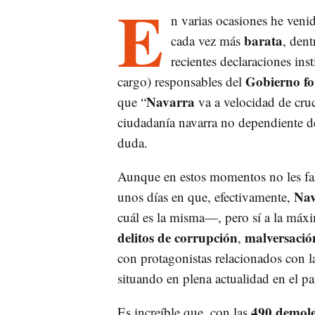
E
n varias ocasiones he ven
barata
cada vez más
, dent
recientes declaraciones inst
Gobierno fo
cargo) responsables del
Navarra
que “
va a velocidad de cruc
ciudadanía navarra no dependiente 
duda.
Aunque en estos momentos no les fal
Nav
unos días en que, efectivamente,
cuál es la misma—, pero sí a la máx
delitos de corrupción
malversació
,
con protagonistas relacionados con 
situando en plena actualidad en el p
490 demole
Es increíble que, con las