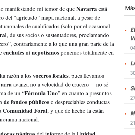
Navarra
ido manifestando mi temor de que
está
Más
ro del “agrietado” mapa nacional, a pesar de
itucionales de cualificados (solo por el ocasional
E
ral
, de sus socios o sustentadores, proclamando
V
ero”, contrariamente a lo que una gran parte de la
04
enchufes
nepotismos
de
ni
ponemos totalmente en
L
30
voceros forales
ta razón a los
, pues llevamos
arra
avanza no a velocidad de crucero —no sé
S
Fórmula Uno
ima de un “
” en cuanto a presuntos
27
n de fondos públicos
o despreciables conductas
Comunidad Foral
la
, y que de hecho la están
M
anorama nacional.
21
doras páginas
Unidad
del informe de la