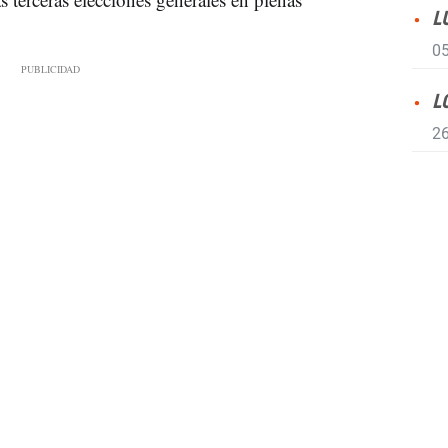
L
05
L
26