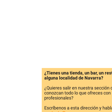
¿Tienes una tienda, un bar, un re
alguna localidad de Navarra?
¿Quieres salir en nuestra sección
conozcan todo lo que ofreces con 
profesionales?
Escríbenos a esta dirección y hab