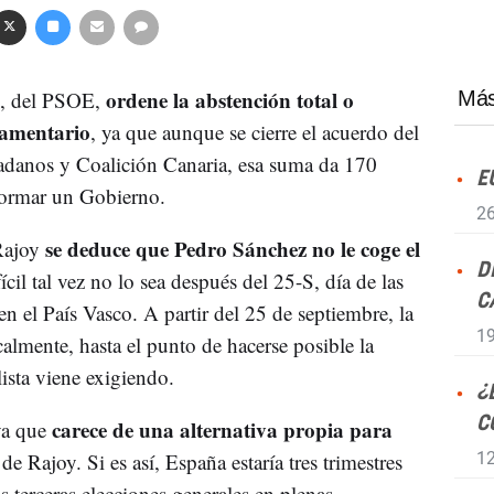
ordene la abstención total o
z, del PSOE,
Más
lamentario
, ya que aunque se cierre el acuerdo del
adanos y Coalición Canaria, esa suma da 170
E
 formar un Gobierno.
26
se deduce que Pedro Sánchez no le coge el
 Rajoy
D
ícil tal vez no lo sea después del 25-S, día de las
C
n el País Vasco. A partir del 25 de septiembre, la
19
almente, hasta el punto de hacerse posible la
lista viene exigiendo.
¿
C
carece de una alternativa propia para
ya que
 de Rajoy. Si es así, España estaría tres trimestres
12
s terceras elecciones generales en plenas