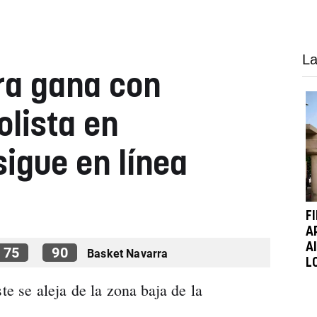
La
ra gana con
olista en
igue en línea
F
A
A
75
90
Basket Navarra
L
te se aleja de la zona baja de la