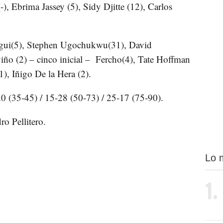
, Ebrima Jassey (5), Sidy Djitte (12), Carlos
tegui(5), Stephen Ugochukwu(31), David
iño (2) – cinco inicial – Fercho(4), Tate Hoffman
), Iñigo De la Hera (2).
20 (35-45) / 15-28 (50-73) / 25-17 (75-90).
o Pellitero.
Lo 
1.