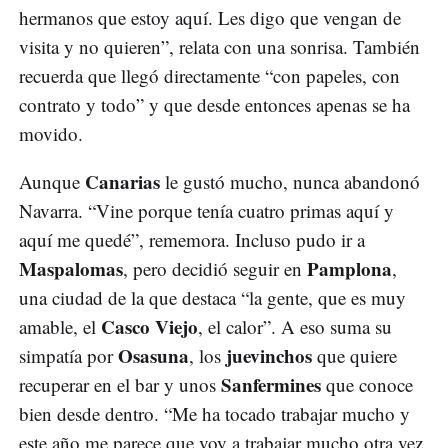
hermanos que estoy aquí. Les digo que vengan de
visita y no quieren”, relata con una sonrisa. También
recuerda que llegó directamente “con papeles, con
contrato y todo” y que desde entonces apenas se ha
movido.
Canarias
Aunque
le gustó mucho, nunca abandonó
Navarra. “Vine porque tenía cuatro primas aquí y
aquí me quedé”, rememora. Incluso pudo ir a
Maspalomas
Pamplona
, pero decidió seguir en
,
una ciudad de la que destaca “la gente, que es muy
Casco Viejo
amable, el
, el calor”. A eso suma su
Osasuna
juevinchos
simpatía por
, los
que quiere
Sanfermines
recuperar en el bar y unos
que conoce
bien desde dentro. “Me ha tocado trabajar mucho y
este año me parece que voy a trabajar mucho otra vez.