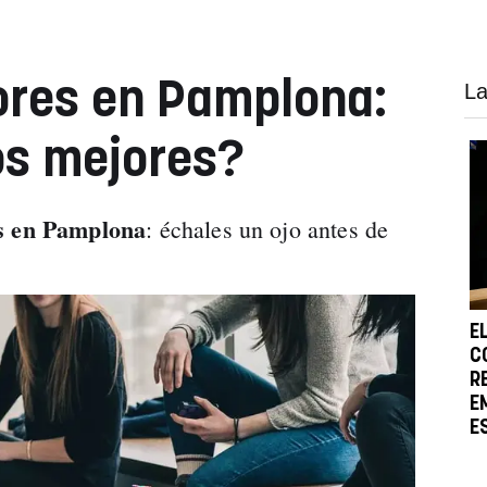
ores en Pamplona:
La
os mejores?
s en Pamplona
: échales un ojo antes de
E
C
R
E
E