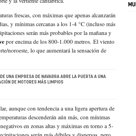
te y la vertiente cantábrica.
MU
aturas frescas, con máximas que apenas alcanzarán
as, y mínimas cercanas a los 1-4 °C (incluso más
ecipitaciones serán más probables por la mañana y
ve
por encima de los 800-1.000 metros. El viento
e/noroeste, lo que aumentará la sensación de
DE UNA EMPRESA DE NAVARRA ABRE LA PUERTA A UNA
CIÓN DE MOTORES MÁS LIMPIOS
ilar, aunque con tendencia a una ligera apertura de
s temperaturas descenderán aún más, con mínimas
 negativos en zonas altas y máximas en torno a 5-
cipitaciones serán más débiles y dispersas, pero