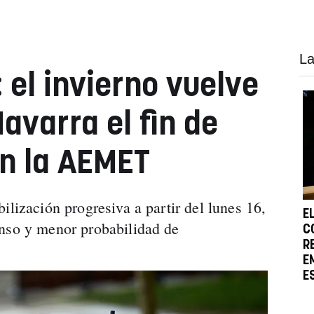
La
: el invierno vuelve
avarra el fin de
n la AEMET
ilización progresiva a partir del lunes 16,
E
enso y menor probabilidad de
C
R
E
E