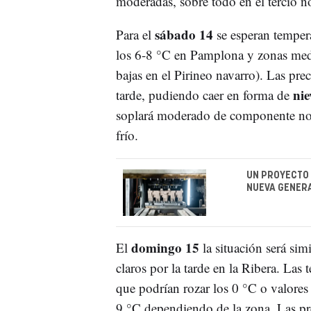
moderadas, sobre todo en el tercio nor
sábado 14
Para el
se esperan temper
los 6-8 °C en Pamplona y zonas medi
bajas en el Pirineo navarro). Las pr
nie
tarde, pudiendo caer en forma de
soplará moderado de componente nort
frío.
UN PROYECTO 
NUEVA GENERA
domingo 15
El
la situación será sim
claros por la tarde en la Ribera. La
que podrían rozar los 0 °C o valores
9 °C dependiendo de la zona. Las pre