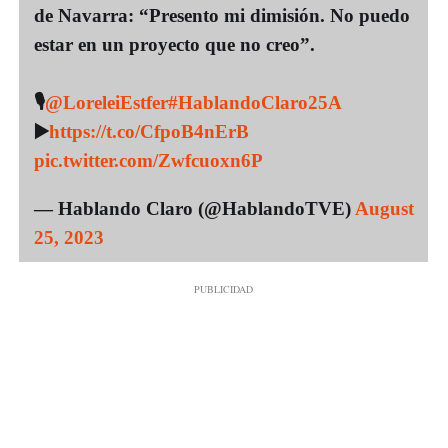
de Navarra: “Presento mi dimisión. No puedo
estar en un proyecto que no creo”.
🎙
@LoreleiEstfer
#HablandoClaro25A
▶
https://t.co/CfpoB4nErB
pic.twitter.com/Zwfcuoxn6P
— Hablando Claro (@HablandoTVE)
August
25, 2023