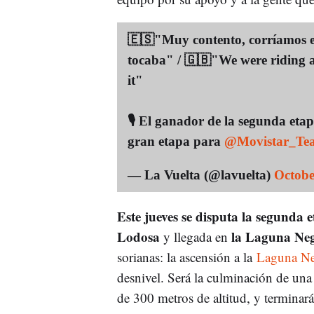
🇪🇸"Muy contento, corríamos e
tocaba" / 🇬🇧"We were riding a
it"
🎙️ El ganador de la segunda eta
gran etapa para
@Movistar_Te
— La Vuelta (@lavuelta)
Octobe
Este jueves se disputa la segunda
Lodosa
la Laguna Ne
y llegada en
sorianas: la ascensión a la
Laguna Ne
desnivel. Será la culminación de una
de 300 metros de altitud, y terminar