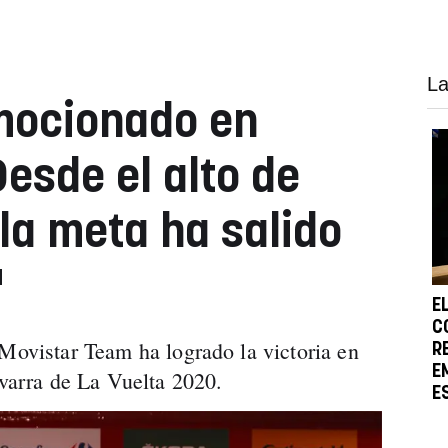
La
mocionado en
esde el alto de
la meta ha salido
"
E
C
 Movistar Team ha logrado la victoria en
R
E
avarra de La Vuelta 2020.
E