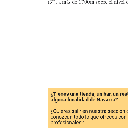
(3ª), a más de 1700m sobre el nivel 
¿Tienes una tienda, un bar, un re
alguna localidad de Navarra?
¿Quieres salir en nuestra sección
conozcan todo lo que ofreces con 
profesionales?