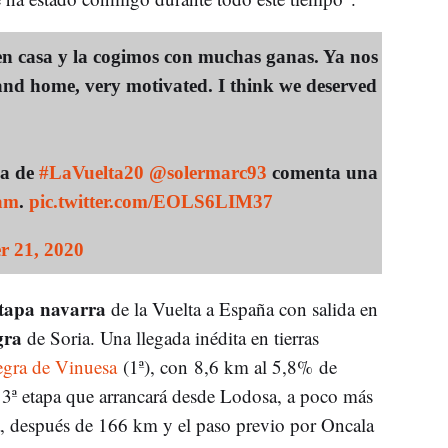
n casa y la cogimos con muchas ganas. Ya nos
nd home, very motivated. I think we deserved
pa de
#LaVuelta20
@solermarc93
comenta una
am
.
pic.twitter.com/EOLS6LIM37
r 21, 2020
 etapa navarra
de la Vuelta a España con salida en
gra
de Soria. Una llegada inédita en tierras
gra de Vinuesa
(1ª), con 8,6 km al 5,8% de
 3ª etapa que arrancará desde Lodosa, a poco más
á, después de 166 km y el paso previo por Oncala