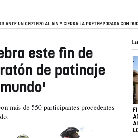
R ANTE UN CERTERO AL AIN Y CIERRA LA PRETEMPORADA CON DUD
La
bra este fin de
atón de patinaje
 mundo'
con más de 550 participantes procedentes
F
ndo.
A
A
L