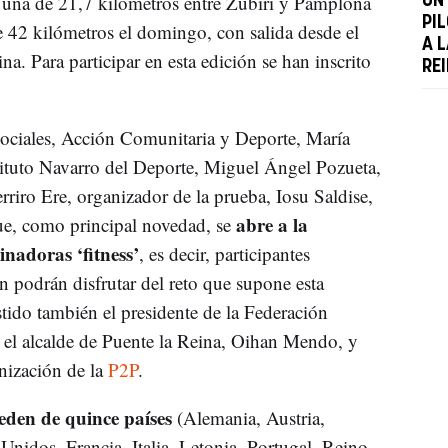
 una de 21,7 kilómetros entre Zubiri y Pamplona
UN
PI
de 42 kilómetros el domingo, con salida desde el
A 
na. Para participar en esta edición se han inscrito
RE
Sociales, Acción Comunitaria y Deporte, María
nstituto Navarro del Deporte, Miguel Ángel Pozueta,
riro Ere, organizador de la prueba, Iosu Saldise,
abre a la
ue, como principal novedad, se
inadoras ‘fitness’
, es decir, participantes
 podrán disfrutar del reto que supone esta
stido también el presidente de la Federación
, el alcalde de Puente la Reina, Oihan Mendo, y
nización de la
P2P
.
eden de quince países
(Alemania, Austria,
nidos, Francia, Italia, Letonia, Portugal, Reino