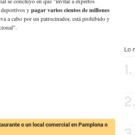
nal se concluyó en que "invitar a expertos
pagar varios cientos de millones
s deportivos y
eva a cabo por un patrocinador, está prohibido y
cional".
Lo 
1.
2
staurante o un local comercial en Pamplona o
3