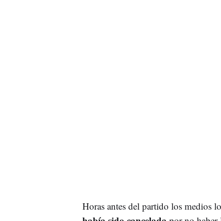
Horas antes del partido los medios lo
había sido cancelada
por no haber l