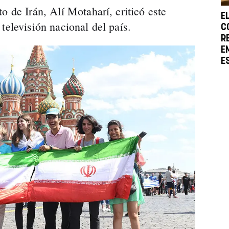
o de Irán, Alí Motaharí, criticó este
E
televisión nacional del país.
C
R
E
E