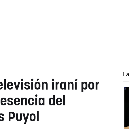
La
elevisión iraní por
resencia del
s Puyol