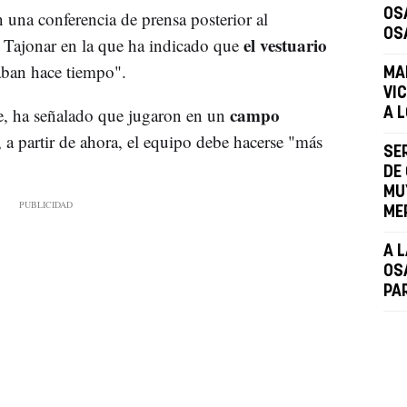
OS
 una conferencia de prensa posterior al
OS
el vestuario
e Tajonar en la que ha indicado que
aban hace tiempo".
MA
VI
campo
e, ha señalado que jugaron en un
A 
 a partir de ahora, el equipo debe hacerse "más
SE
DE
MU
ME
A 
OS
PA