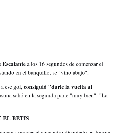
e Escalante
a los 16 segundos de comenzar el
tando en el banquillo, se "vino abajo".
consiguió "darle la vuelta al
 a ese gol,
asuna salió en la segunda parte "muy bien". "La
 EL BETIS
emanas previas al encuentro disputado en Ipurúa