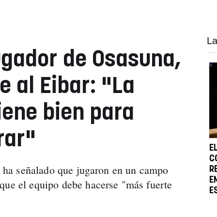
La
ugador de Osasuna,
 al Eibar: "La
iene bien para
rar"
E
C
llo ha señalado que jugaron en un campo
R
E
que el equipo debe hacerse "más fuerte
E