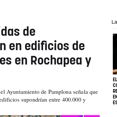
La
idas de
n en edificios de
les en Rochapea y
E
C
o el Ayuntamiento de Pamplona señala que
R
E
edificios supondrían entre 400.000 y
E