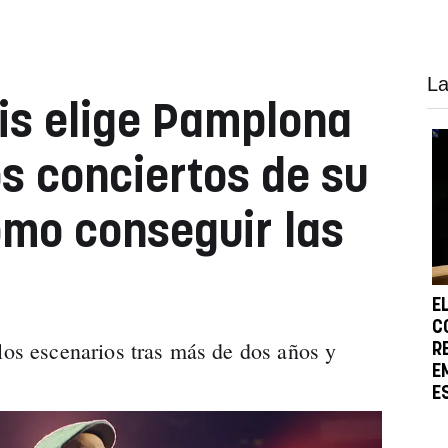
La
dis elige Pamplona
os conciertos de su
ómo conseguir las
E
C
 los escenarios tras más de dos años y
R
E
E